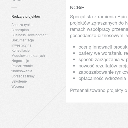
NCBiR
Specjalista z ramienia Epic
Rodzaje projektów
projektów zgłaszanych do 
Analiza rynku
ramach współpracy przeana
Biznesplan
gospodarczo-biznesowym, w
Business Development
Dokumentacja
inwestycyjna
ocenę innowacji produk
Konsultacje
bariery we wdrażaniu r
Modelowanie danych
sposób zarządzania w p
Negocjacje
nowość rezultatów proj
Pozyskiwanie
finansowania
zapotrzebowanie rynkow
Sprzedaż firmy
opłacalność wdrożenia
Szkolenie
Wycena
Przeanalizowano projekty o 