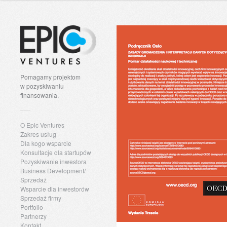
Pomagamy projektom
w pozyskiwaniu
finansowania.
O Epic Ventures
Zakres usług
Dla kogo wsparcie
Konsultacje dla startupów
Pozyskiwanie inwestora
Business Development/
Sprzedaż
Wsparcie dla inwestorów
Sprzedaż firmy
Portfolio
Partnerzy
Kontakt